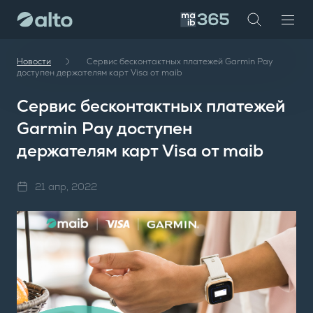
te
investor
maib
Новости
Сервис бесконтактных платежей Garmin Pay
доступен держателям карт Visa от maib
Сервис бесконтактных платежей
Garmin Pay доступен
держателям карт Visa от maib
21 апр, 2022