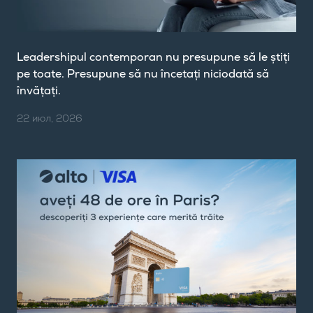
Leadershipul contemporan nu presupune să le știți
pe toate. Presupune să nu încetați niciodată să
învățați.
22 июл, 2026