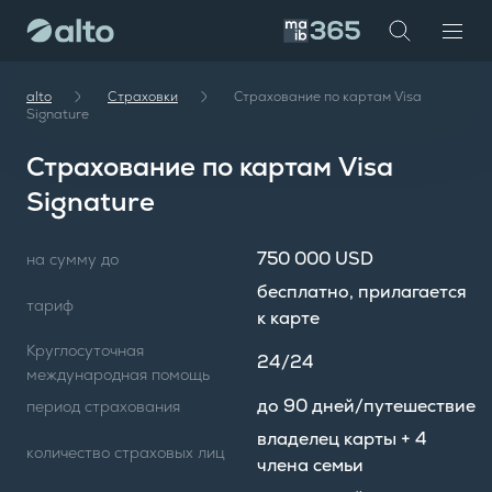
te
investor
maib
alto
Cтраховки
Страхование по картам Visa
Signature
Страхование по картам Visa
Signature
750 000 USD
на сумму до
бесплатно, прилагается
тариф
к карте
Круглосуточная
24/24
международная помощь
до 90 дней/путешествие
период страхования
владелец карты + 4
количество страховых лиц
члена семьи