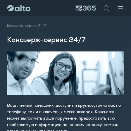
te
investor
maib
Консьерж-сервис 24/7
Консьерж-сервис 24/7
Ваш личный помощник, доступный круглосуточно как по
телефону, так и в ключевых мессенджерах. Консьерж
может выполнить ваше поручение, предоставить всю
необходимую информацию по вашему запросу, помочь
вам в широком спектре услуг.