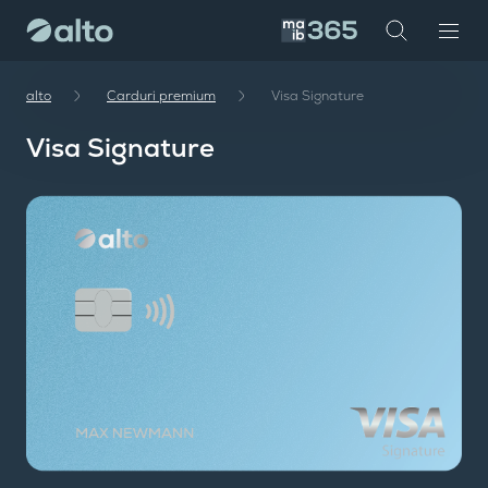
investor
maib
alto
Carduri premium
Visa Signature
Visa Signature