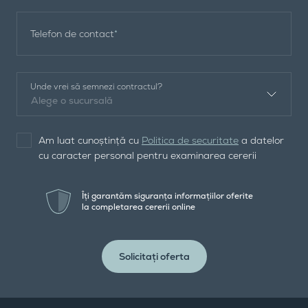
Telefon de contact
*
Unde vrei să semnezi contractul?
Alege o sucursală
Am luat cunoștință cu
Politica de securitate
a datelor
cu caracter personal pentru examinarea cererii
Îți garantăm siguranța informațiilor oferite
la completarea cererii online
Solicitați oferta