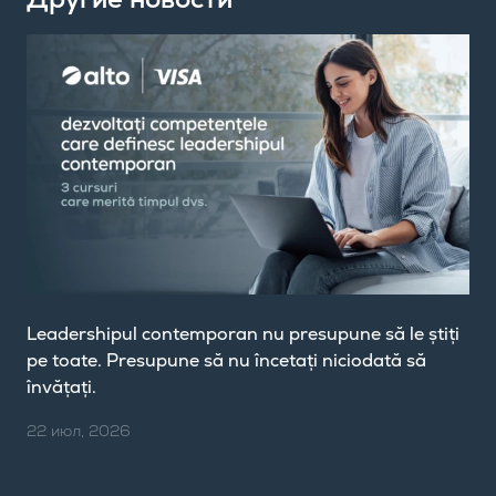
Leadershipul contemporan nu presupune să le știți
pe toate. Presupune să nu încetați niciodată să
învățați.
22 июл, 2026