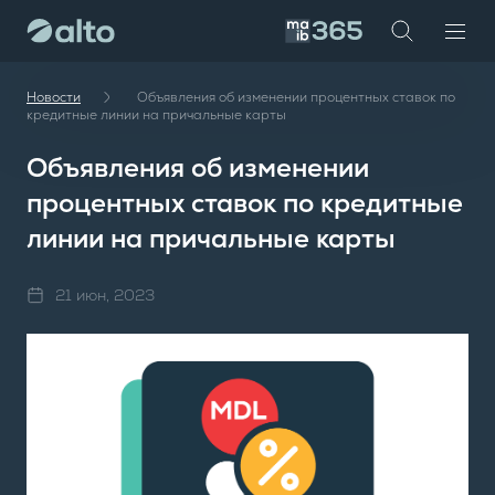
te
investor
maib
Новости
Объявления об изменении процентных ставок по
кредитные линии на причальные карты
Объявления об изменении
процентных ставок по кредитные
линии на причальные карты
21 июн, 2023