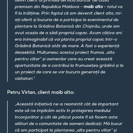
devin client al primului serviciu bancar de clasă
premium din Republica Moldova -
maib alto
- totul va
fi la înălțime. Prin faptul că am devenit client alto, mi-
ați oferit și bucuria de a participa la evenimentul de
plantare la Grădina Botanică din Chișinău, unde am
avut ocazia de a sădi propriul copac. Acum câțiva ani
era inimaginabil că voi planta propriul copac într-o
Grădină Botanică atât de mare. A fost o experiență
deosebită. Mulțumesc acestui proiect frumos „alto
pentru viitor” și oamenilor care au creat această
oportunitate de a contribui la frumusețea grădinii și la
un proiect de care se vor bucura generații de
vizitatori.”
Petru Virlan, client maib alto:
„Această inițiativă ne-a reamintit cât de important
este să ne implicăm activ în protejarea mediului
înconjurător și cât de plăcut poate fi să facem asta
alături de o comunitate de oameni dedicați. Mă bucur
că am participat la plantarea „alto pentru viitor” și