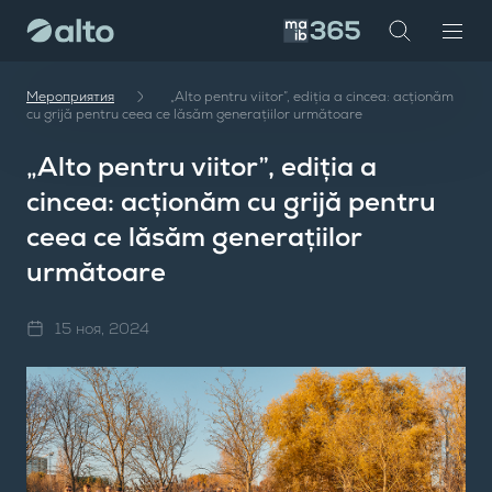
te
investor
maib
Мероприятия
„Alto pentru viitor”, ediția a cincea: acționăm
cu grijă pentru ceea ce lăsăm generațiilor următoare
„Alto pentru viitor”, ediția a
cincea: acționăm cu grijă pentru
ceea ce lăsăm generațiilor
următoare
15 ноя, 2024